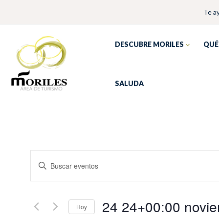
Ir
Te a
al
contenido
DESCUBRE MORILES
QUÉ
SALUDA
Navegación
Introduce
de
la
búsqueda
palabra
y
clave.
24 24+00:00 novi
Hoy
vistas
Busca