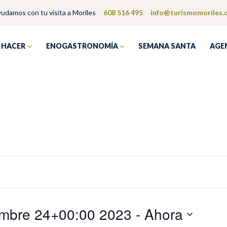
yudamos con tu visita a Moriles
608 516 495
info@turismomoriles.
 HACER
ENOGASTRONOMÍA
SEMANA SANTA
AGE
embre 24+00:00 2023
 - 
Ahora