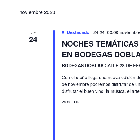
de
Seleccionar
Eventos
Eventos
fecha.
noviembre 2023
para
la
palabra
Destacado
24 24+00:00 noviembr
VIE
clave.
24
NOCHES TEMÁTICAS 
EN BODEGAS DOBL
BODEGAS DOBLAS
CALLE 28 DE F
Con el otoño llega una nueva edición d
de noviembre podremos disfrutar de u
disfrutar el buen vino, la música, el art
29,00EUR